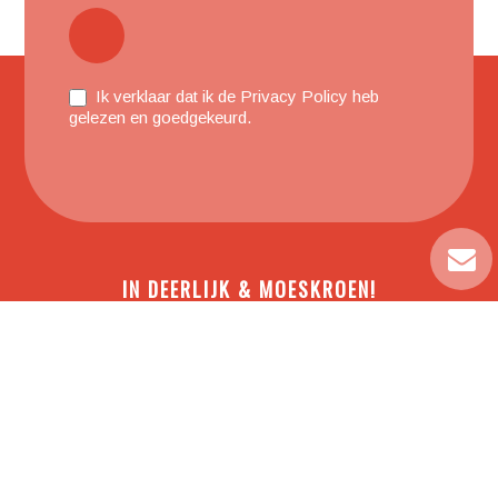
Ik verklaar dat ik de
Privacy Policy
heb
gelezen en goedgekeurd.
IN DEERLIJK & MOESKROEN!
Stationsstraat 233
8540 Deerlijk
TEL:
+32 (0)56 78 32 02
Geallieerdenlaan 270
7700 Moeskroen