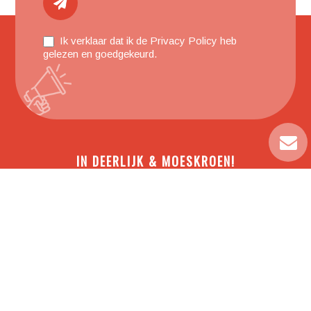
Ik verklaar dat ik de
Privacy Policy
heb
gelezen en goedgekeurd.
IN DEERLIJK & MOESKROEN!
Stationsstraat 233
8540 Deerlijk
TEL:
+32 (0)56 78 32 02
Geallieerdenlaan 270
7700 Moeskroen
TEL:
+32 (0)56 78 32 04