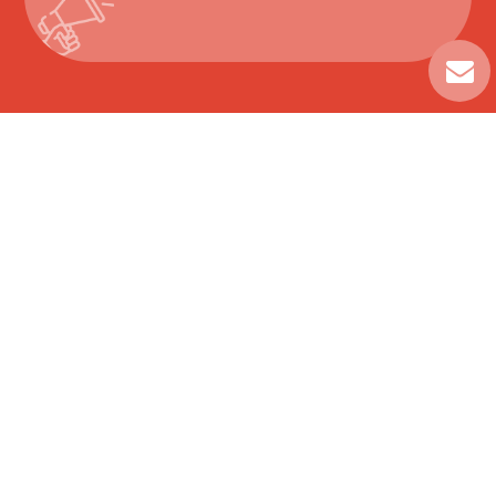
À DEERLIJK & MOUSCRON !
Stationsstraat 233
8540 Deerlijk
TÉL:
+32 (0)56 78 32 02
Boulevard des Alliés, 270
7700 Mouscron
TÉL:
+32 (0)56 78 32 04
HEURES D’OUVERTURE
Du lundi au samedi : de 10h00 à 18h30