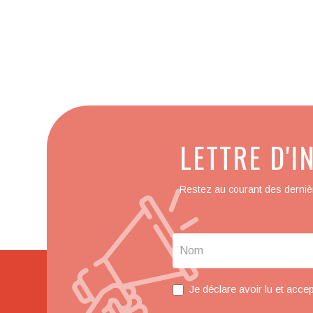
Contact
LETTRE D'
Us
FR
Restez au courant des dernièr
Je déclare avoir lu et acce