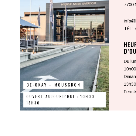
7700 
info@
TÉL:
HEU
D’O
Du lun
10h00
Dimanc
BE-OKAY – MOUSCRON
13h30
Fermé 
OUVERT AUJOURD'HUI : 10H00 -
18H30