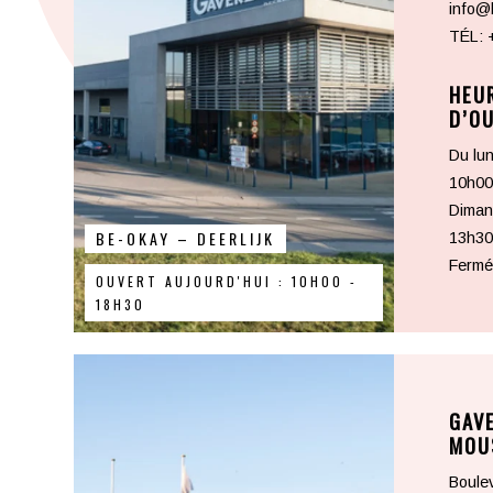
info@
TÉL:
HEU
D’O
Du lun
10h00
Dimanc
BE-OKAY – DEERLIJK
13h30
Fermé 
OUVERT AUJOURD'HUI : 10H00 -
18H30
GAV
MOU
Boulev