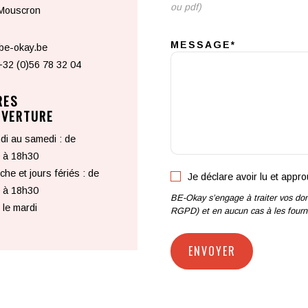
ou pdf)
Mouscron
MESSAGE*
be-okay.be
+32 (0)56 78 32 04
RES
UVERTURE
di au samedi : de
 à 18h30
he et jours fériés : de
Je déclare avoir lu et appr
 à 18h30
BE-Okay s’engage à traiter vos don
le mardi
RGPD) et en aucun cas à les fournir
ENVOYER