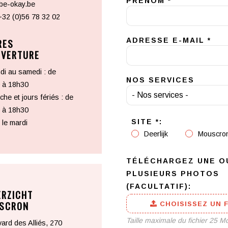
PRÉNOM *
be-okay.be
+32 (0)56 78 32 02
ADRESSE E-MAIL *
RES
UVERTURE
di au samedi : de
NOS SERVICES
 à 18h30
he et jours fériés : de
 à 18h30
SITE *:
le mardi
Deerlijk
Mouscro
TÉLÉCHARGEZ UNE O
PLUSIEURS PHOTOS
(FACULTATIF):
ERZICHT
SCRON
CHOISISSEZ UN F
Taille maximale du fichier 25 Mo
ard des Alliés, 270