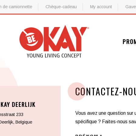
n de camionnette
Chèque-cadeau
My account
Gaver
PRO
ine (Pergalis)
ine (Pergalis)
CONTACTEZ-NO
KAY DEERLIJK
Vous avez une question sur 
nsstraat 233
spécifique ? Faites-nous sav
eerlijk, Belgique