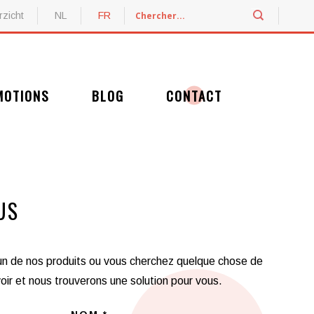
zicht
NL
FR
MOTIONS
BLOG
CONTACT
Découvrez nos promotions
US
un de nos produits ou vous cherchez quelque chose de
oir et nous trouverons une solution pour vous.