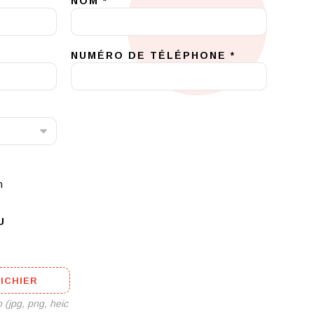
NOM *
NUMÉRO DE TÉLÉPHONE *
n
U
ICHIER
 (jpg, png, heic